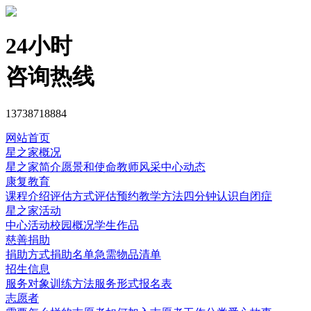
24小时
咨询热线
13738718884
网站首页
星之家概况
星之家简介
愿景和使命
教师风采
中心动态
康复教育
课程介绍
评估方式
评估预约
教学方法
四分钟认识自闭症
星之家活动
中心活动
校园概况
学生作品
慈善捐助
捐助方式
捐助名单
急需物品清单
招生信息
服务对象
训练方法
服务形式
报名表
志愿者