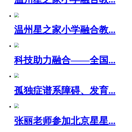
温州星之家小学融合教...
科技助力融合——全国...
孤独症谱系障碍、发育...
张丽老师参加北京星星...